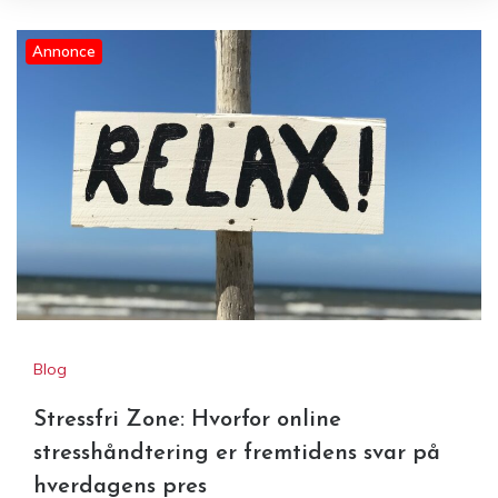
Annonce
Stressfri Zone: Hvorfor online
stresshåndtering er fremtidens
RéVision+ viser vejen
svar på hverdagens pres
Blog
Stressfri Zone: Hvorfor online
stresshåndtering er fremtidens svar på
hverdagens pres