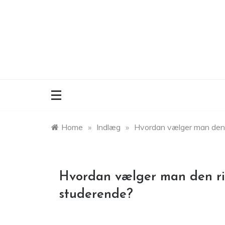
Skip
to
content
Home
»
Indlæg
»
Hvordan vælger man den r
Hvordan vælger man den rig
studerende?