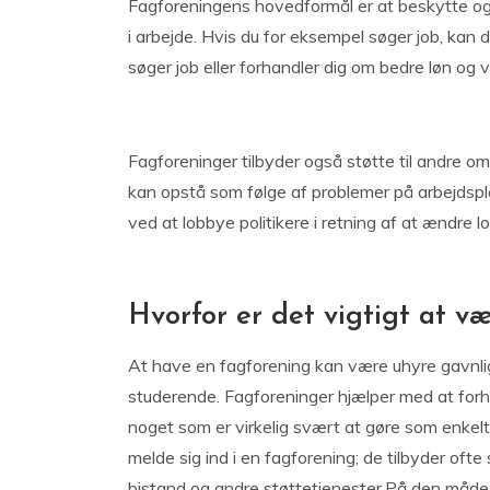
Fagforeningens hovedformål er at beskytte o
i arbejde. Hvis du for eksempel søger job, kan
søger job eller forhandler dig om bedre løn og vi
Fagforeninger tilbyder også støtte til andre o
kan opstå som følge af problemer på arbejdsp
ved at lobbye politikere i retning af at ændre 
Hvorfor er det vigtigt at 
At have en fagforening kan være uhyre gavnlig 
studerende. Fagforeninger hjælper med at forh
noget som er virkelig svært at gøre som enkel
melde sig ind i en fagforening; de tilbyder ofte
bistand og andre støttetjenester.På den måde s