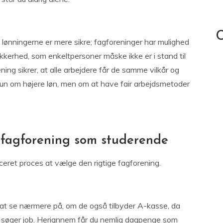
C
lønningerne er mere sikre; fagforeninger har mulighed
kkerhed, som enkeltpersoner måske ikke er i stand til
ing sikrer, at alle arbejdere får de samme vilkår og
e kun om højere løn, men om at have fair arbejdsmetoder
 fagforening som studerende
eret proces at vælge den rigtige fagforening.
 at se nærmere på, om de også tilbyder A-kasse, da
du søger job. Herignnem får du nemlig dagpenge som