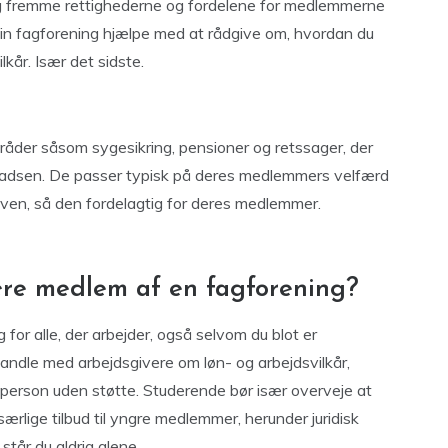
g fremme rettighederne og fordelene for medlemmerne
 din fagforening hjælpe med at rådgive om, hvordan du
lkår. Især det sidste.
mråder såsom sygesikring, pensioner og retssager, der
ladsen. De passer typisk på deres medlemmers velfærd
loven, så den fordelagtig for deres medlemmer.
være medlem af en fagforening?
for alle, der arbejder, også selvom du blot er
andle med arbejdsgivere om løn- og arbejdsvilkår,
tperson uden støtte. Studerende bør især overveje at
 særlige tilbud til yngre medlemmer, herunder juridisk
tår du aldrig alene.