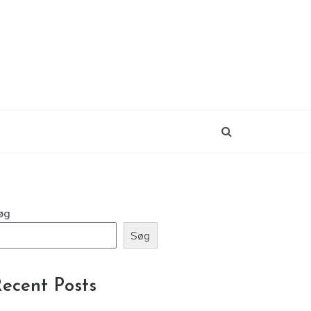
øg
Søg
ecent Posts