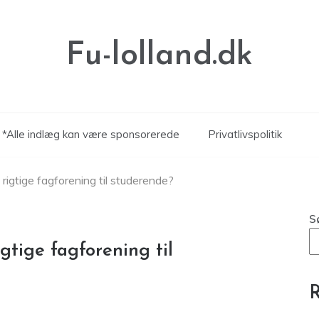
Fu-lolland.dk
*Alle indlæg kan være sponsorerede
Privatlivspolitik
igtige fagforening til studerende?
S
tige fagforening til
R